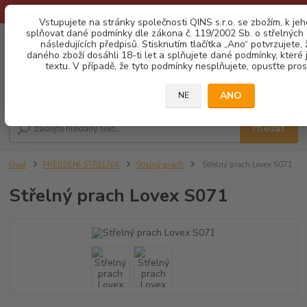
* Provozní doba o prázdninách - Dovolená 2026 info zde: .:klik:.*
Vstupujete na stránky společnosti QINS s.r.o. se zbožím, k je
splňovat dané podmínky dle zákona č. 119/2002 Sb. o střelných z
0
ks
CZK
následujících předpisů. Stisknutím tlačítka „Ano“ potvrzujete,
za
0,00 Kč
daného zboží dosáhli 18-ti let a splňujete dané podmínky, které
textu. V případě, že tyto podmínky nesplňujete, opusťte prosí
Menu
ANO
NE
Hledat
Úvod
PŘEBÍJENÍ STŘELIVA
Střelný prach
Střelný prach Lovex S071
Střelný prach Lovex S071