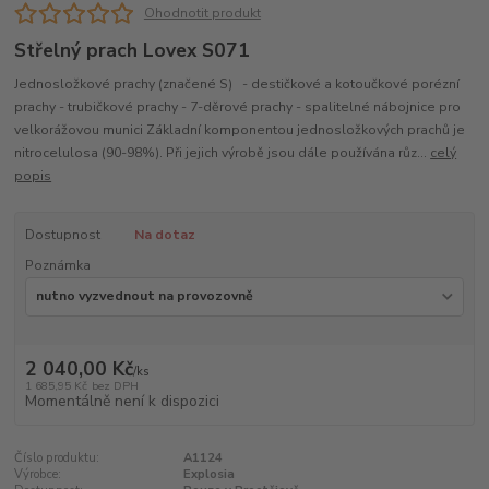
Ohodnotit produkt
Střelný prach Lovex S071
Jednosložkové prachy (značené S) - destičkové a kotoučkové porézní
prachy - trubičkové prachy - 7-děrové prachy - spalitelné nábojnice pro
velkorážovou munici Základní komponentou jednosložkových prachů je
nitrocelulosa (90-98%). Při jejich výrobě jsou dále používána růz...
celý
popis
Dostupnost
Na dotaz
Poznámka
2 040,00 Kč
/
ks
1 685,95 Kč
bez DPH
Momentálně není k dispozici
Číslo produktu:
A1124
Výrobce:
Explosia