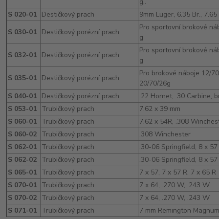
g,.
S 020-01
Destičkový prach
9mm Luger, 6.35 Br., 7.65
Pro sportovní brokové ná
S 030-01
Destičkový porézní prach
g
Pro sportovní brokové ná
S 032-01
Destičkový porézní prach
g
Pro brokové náboje 12/70/
S 035-01
Destičkový porézní prach
20/70/26g
S 040-01
Destičkový porézní prach
.22 Hornet, .30 Carbine, 
S 053-01
Trubičkový prach
7.62 x 39 mm
S 060-01
Trubičkový prach
7.62 x 54R, .308 Winches
S 060-02
Trubičkový prach
.308 Winchester
S 062-01
Trubičkový prach
.30-06 Springfield, 8 x 5
S 062-02
Trubičkový prach
.30-06 Springfield, 8 x 57
S 065-01
Trubičkový prach
7 x 57, 7 x 57 R, 7 x 65 R
S 070-01
Trubičkový prach
7 x 64, .270 W, .243 W
S 070-02
Trubičkový prach
7 x 64, .270 W, .243 W
S 071-01
Trubičkový prach
7 mm Remington Magnum,