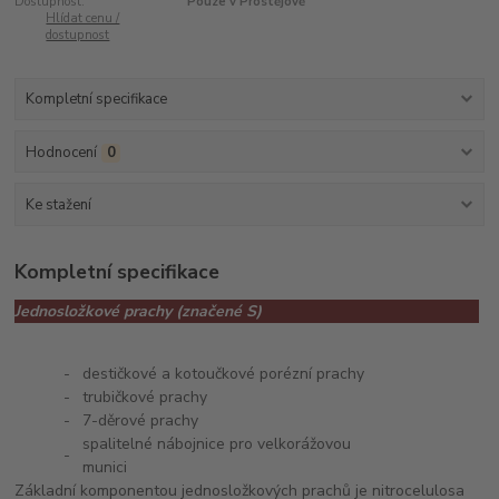
Dostupnost:
Pouze v Prostějově
Hlídat cenu /
dostupnost
Kompletní specifikace
Hodnocení
0
Ke stažení
Kompletní specifikace
Jednosložkové prachy (značené S)
-
destičkové a kotoučkové porézní prachy
-
trubičkové prachy
-
7-děrové prachy
spalitelné nábojnice pro velkorážovou
-
munici
Základní komponentou jednosložkových prachů je nitrocelulosa