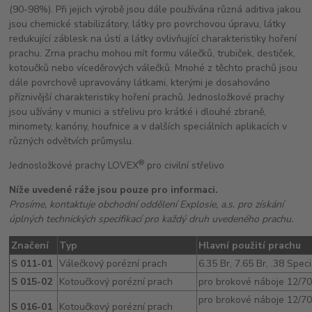
(90-98%). Při jejich výrobě jsou dále používána různá aditiva jakou
jsou chemické stabilizátory, látky pro povrchovou úpravu, látky
redukující záblesk na ústí a látky ovlivňující charakteristiky hoření
prachu. Zrna prachu mohou mít formu válečků, trubiček, destiček,
kotoučků nebo víceděrových válečků. Mnohé z těchto prachů jsou
dále povrchově upravovány látkami, kterými je dosahováno
příznivější charakteristiky hoření prachů. Jednosložkové prachy
jsou užívány v munici a střelivu pro krátké i dlouhé zbraně,
minomety, kanóny, houfnice a v dalších speciálních aplikacích v
různých odvětvích průmyslu.
®
Jednosložkové prachy LOVEX
pro civilní střelivo
Níže uvedené ráže jsou pouze pro informaci.
Prosíme, kontaktuje obchodní oddělení Explosie, a.s. pro získání
úplných technických specifikací pro každý druh uvedeného prachu.
Značení
Typ
Hlavní použití prachu
S 011-01
Válečkový porézní prach
6.35 Br, 7.65 Br, .38 Spec
S 015-02
Kotoučkový porézní prach
pro brokové náboje 12/70/
pro brokové náboje 12/70
S 016-01
Kotoučkový porézní prach