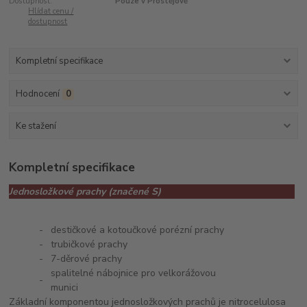
Dostupnost:
Pouze v Prostějově
Hlídat cenu /
dostupnost
Kompletní specifikace
Hodnocení
0
Ke stažení
Kompletní specifikace
Jednosložkové prachy (značené S)
-
destičkové a kotoučkové porézní prachy
-
trubičkové prachy
-
7-děrové prachy
spalitelné nábojnice pro velkorážovou
-
munici
Základní komponentou jednosložkových prachů je nitrocelulosa