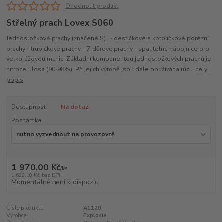
Ohodnotit produkt
Střelný prach Lovex S060
Jednosložkové prachy (značené S) - destičkové a kotoučkové porézní
prachy - trubičkové prachy - 7-děrové prachy - spalitelné nábojnice pro
velkorážovou munici Základní komponentou jednosložkových prachů je
nitrocelulosa (90-98%). Při jejich výrobě jsou dále používána růz...
celý
popis
Dostupnost
Na dotaz
Poznámka
1 970,00 Kč
/
ks
1 628,10 Kč
bez DPH
Momentálně není k dispozici
Číslo produktu:
A1120
Výrobce:
Explosia