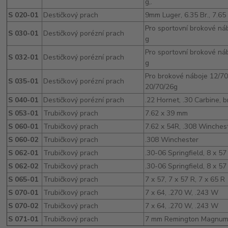
g,.
S 020-01
Destičkový prach
9mm Luger, 6.35 Br., 7.65
Pro sportovní brokové ná
S 030-01
Destičkový porézní prach
g
Pro sportovní brokové ná
S 032-01
Destičkový porézní prach
g
Pro brokové náboje 12/70/
S 035-01
Destičkový porézní prach
20/70/26g
S 040-01
Destičkový porézní prach
.22 Hornet, .30 Carbine, 
S 053-01
Trubičkový prach
7.62 x 39 mm
S 060-01
Trubičkový prach
7.62 x 54R, .308 Winches
S 060-02
Trubičkový prach
.308 Winchester
S 062-01
Trubičkový prach
.30-06 Springfield, 8 x 5
S 062-02
Trubičkový prach
.30-06 Springfield, 8 x 57
S 065-01
Trubičkový prach
7 x 57, 7 x 57 R, 7 x 65 R
S 070-01
Trubičkový prach
7 x 64, .270 W, .243 W
S 070-02
Trubičkový prach
7 x 64, .270 W, .243 W
S 071-01
Trubičkový prach
7 mm Remington Magnum,