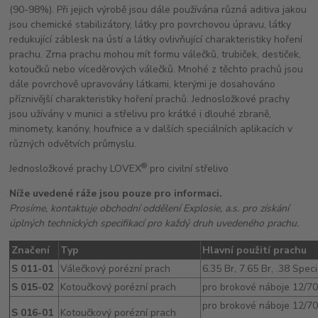
(90-98%). Při jejich výrobě jsou dále používána různá aditiva jakou
jsou chemické stabilizátory, látky pro povrchovou úpravu, látky
redukující záblesk na ústí a látky ovlivňující charakteristiky hoření
prachu. Zrna prachu mohou mít formu válečků, trubiček, destiček,
kotoučků nebo víceděrových válečků. Mnohé z těchto prachů jsou
dále povrchově upravovány látkami, kterými je dosahováno
příznivější charakteristiky hoření prachů. Jednosložkové prachy
jsou užívány v munici a střelivu pro krátké i dlouhé zbraně,
minomety, kanóny, houfnice a v dalších speciálních aplikacích v
různých odvětvích průmyslu.
®
Jednosložkové prachy LOVEX
pro civilní střelivo
Níže uvedené ráže jsou pouze pro informaci.
Prosíme, kontaktuje obchodní oddělení Explosie, a.s. pro získání
úplných technických specifikací pro každý druh uvedeného prachu.
Značení
Typ
Hlavní použití prachu
S 011-01
Válečkový porézní prach
6.35 Br, 7.65 Br, .38 Spec
S 015-02
Kotoučkový porézní prach
pro brokové náboje 12/70/
pro brokové náboje 12/70
S 016-01
Kotoučkový porézní prach