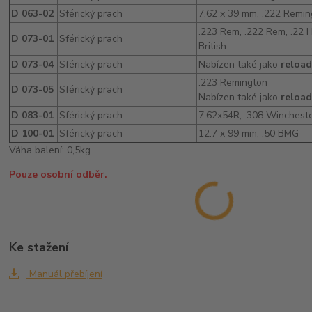
D 063-02
Sférický prach
7.62 x 39 mm, .222 Remin
.223 Rem, .222 Rem, .22 H
D 073-01
Sférický prach
British
D 073-04
Sférický prach
Nabízen také jako
reload
.223 Remington
D 073-05
Sférický prach
Nabízen také jako
reload
D 083-01
Sférický prach
7.62x54R, .308 Winchest
D 100-01
Sférický prach
12.7 x 99 mm, .50 BMG
Váha balení: 0,5kg
Pouze osobní odběr.
Ke stažení
Manuál přebíjení