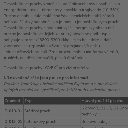
Dvousložkové prachy kromě základní nitrocelulosy obsahují jako
energetickou látku – nitroestery, obvykle nitroglycerin (10-38%).
Prachy obsahují dále malá množství chemických stabilizátorů
nebo další látky podobně jako je tomu u jednosložkových prachů.
Dvousložkové prachy mohou mít vyšší energetický obsah než
prachy jednosložkové. Jejich kalorický obsah se podle typu
pohybuje v rozmezí 3800-5200 kJ/kg. Jejich balistické a další
vlastnosti jsou zpravidla uživatelsky zajímavější než u
jednosložkových prachů. Zrna prachu mohou mít formu válečků,
trubiček, destiček, kotoučků, pásků či sféroidů.
®
Dvousložkové prachy LOVEX
pro civilní střelivo
Níže uvedené ráže jsou pouze pro informaci.
Prosíme, kontaktuje obchodní oddělení Explosie, a.s. pro získání
úplných technických specifikací pro každý druh uvedeného prachu.
Značení
Typ
Hlavní použití prachu
.22 WMR, .22 LR, .22 Shor
D 010-01
Sférický prach
techniky
D 013-01
Kotoučkový prach
Brokové náboje.