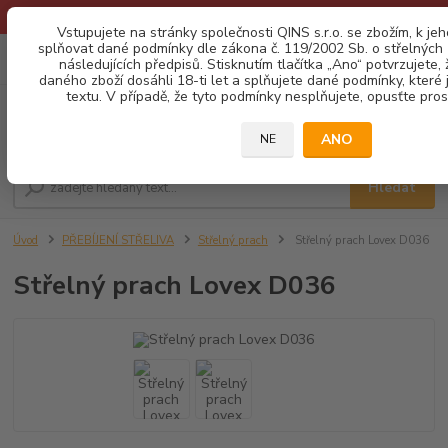
* Provozní doba o prázdninách - Dovolená 2026 info zde: .:klik:.*
Vstupujete na stránky společnosti QINS s.r.o. se zbožím, k je
splňovat dané podmínky dle zákona č. 119/2002 Sb. o střelných z
0
ks
CZK
následujících předpisů. Stisknutím tlačítka „Ano“ potvrzujete,
za
0,00 Kč
daného zboží dosáhli 18-ti let a splňujete dané podmínky, které
textu. V případě, že tyto podmínky nesplňujete, opusťte prosí
Menu
ANO
NE
Hledat
Úvod
PŘEBÍJENÍ STŘELIVA
Střelný prach
Střelný prach Lovex D036
Střelný prach Lovex D036