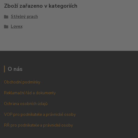
Zboží zařazeno v kategoriích
Střelný prach
Lovex
O nás
Obchodní podmínky
Reklamační řád a dokumenty
Ochrana osobních údajů
VOP pro podnikatele a právnické osoby
RŘ pro podnikatele a právnické osoby