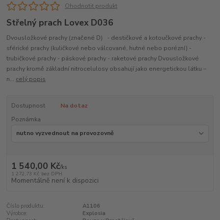
Ohodnotit produkt
Střelný prach Lovex D036
Dvousložkové prachy (značené D) - destičkové a kotoučkové prachy -
sférické prachy (kuličkové nebo válcované, hutné nebo porézní) -
trubičkové prachy - páskové prachy - raketové prachy Dvousložkové
prachy kromě základní nitrocelulosy obsahují jako energetickou látku –
n...
celý popis
Dostupnost
Na dotaz
Poznámka
1 540,00 Kč
/
ks
1 272,73 Kč
bez DPH
Momentálně není k dispozici
Číslo produktu:
A1106
Výrobce:
Explosia