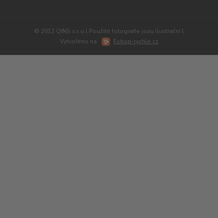
© 2012 QINS s.r.o l Použité fotografie jsou ilustrační l
Vytvořeno na
Eshop-rychle.cz