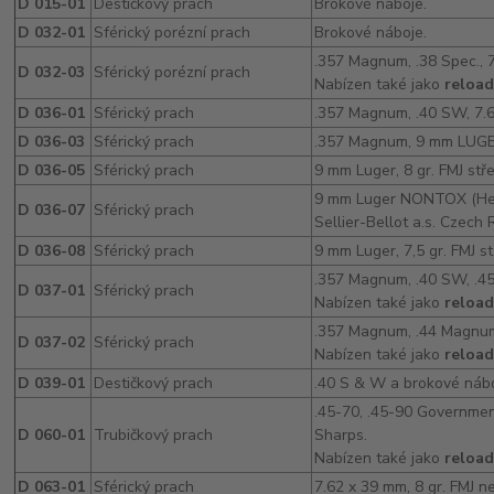
D 015-01
Destičkový prach
Brokové náboje.
D 032-01
Sférický porézní prach
Brokové náboje.
.357 Magnum, .38 Spec., 
D 032-03
Sférický porézní prach
Nabízen také jako
reloa
D 036-01
Sférický prach
.357 Magnum, .40 SW, 7
D 036-03
Sférický prach
.357 Magnum, 9 mm LUGE
D 036-05
Sférický prach
9 mm Luger, 8 gr. FMJ stře
9 mm Luger NONTOX (Heav
D 036-07
Sférický prach
Sellier-Bellot a.s. Czech 
D 036-08
Sférický prach
9 mm Luger, 7,5 gr. FMJ st
.357 Magnum, .40 SW, .4
D 037-01
Sférický prach
Nabízen také jako
reload
.357 Magnum, .44 Magnum
D 037-02
Sférický prach
Nabízen také jako
reload
D 039-01
Destičkový prach
.40 S & W a brokové nábo
.45-70, .45-90 Governmen
D 060-01
Trubičkový prach
Sharps.
Nabízen také jako
reloa
D 063-01
Sférický prach
7.62 x 39 mm, 8 gr. FMJ n