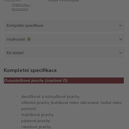
Dostupnost:
Pouze v Prostějově
Hlídat cenu /
dostupnost
Kompletní specifikace
Hodnocení
0
Ke stažení
Kompletní specifikace
Dvousložkové prachy (značené D)
-
destičkové a kotoučkové prachy
sférické prachy (kuličkové nebo válcované, hutné nebo
-
porézní)
-
trubičkové prachy
-
páskové prachy
-
raketové prachy