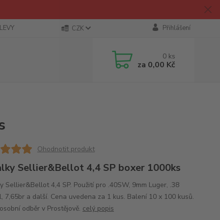
SLEVY
Přihlášení
CZK
0
ks
za
0,00 Kč
s
Ohodnotit produkt
lky Sellier&Bellot 4,4 SP boxer 1000ks
y Sellier&Bellot 4,4 SP. Použití pro .40SW, 9mm Luger, .38
l, 7,65br a další. Cena uvedena za 1 kus. Balení 10 x 100 kusů.
osobní odběr v Prostějově.
celý popis