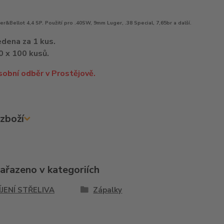
er&Bellot 4,4 SP. Použití pro .40SW, 9mm Luger, .38 Special, 7,65br a další.
dena za 1 kus.
0 x 100 kusů.
obní odběr v Prostějově.
zboží
zařazeno v kategoriích
ÍJENÍ STŘELIVA
Zápalky