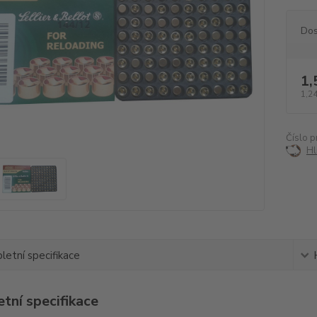
Dos
1,
1,24
Číslo p
Hl
etní specifikace
tní specifikace