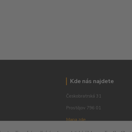
Kde nás najdete
Českobratrská 31
Prostějov 796 01
Mapa zde