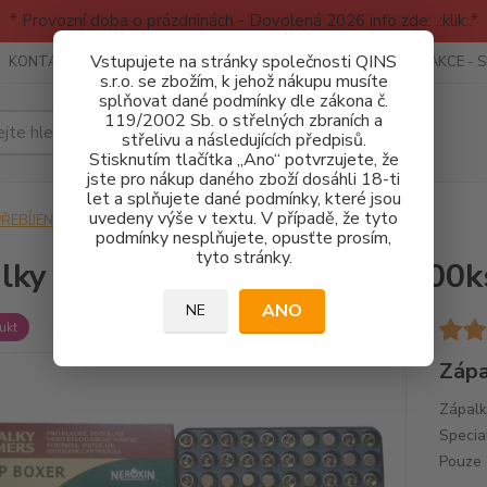
* Provozní doba o prázdninách - Dovolená 2026 info zde: .:klik:.*
Vstupujete na stránky společnosti QINS
KONTAKTY
RECENZE - INFO
SPORTOVNÍ AKCE
AKCE - 
s.r.o. se zbožím, k jehož nákupu musíte
splňovat dané podmínky dle zákona č.
119/2002 Sb. o střelných zbraních a
Hledat
střelivu a následujících předpisů.
Stisknutím tlačítka „Ano“ potvrzujete, že
jste pro nákup daného zboží dosáhli 18-ti
let a splňujete dané podmínky, které jsou
uvedeny výše v textu. V případě, že tyto
ŘEBÍJENÍ STŘELIVA
Zápalky Sellier&Bellot 4,4 SP 1000ks
podmínky nesplňujete, opusťte prosím,
tyto stránky.
lky Sellier&Bellot 4,4 SP 1000k
ANO
NE
ukt
Zápa
Zápalk
Specia
Pouze 