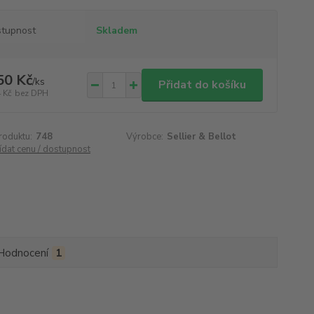
tupnost
Skladem
50 Kč
/
ks
Přidat do košíku
 Kč
bez DPH
roduktu:
748
Výrobce:
Sellier & Bellot
ídat cenu / dostupnost
Hodnocení
1