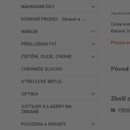
NÁHRADNÍ DÍLY
Zápalky Selli
KOMISNÍ PRODEJ - Zbraně a ....
Cena uve
Balení 1
NÁBOJE
Pouze os
PŘÍSLUŠENSTVÍ
ČIŠTĚNÍ, OLEJE, CHEMIE
Původ 
CHRÁNIČE SLUCHU
STŘELECKÉ BRÝLE
OPTIKA
Zboží 
SVÍTILNY A LASERY NA
PŘEB
ZBRANĚ
POUZDRA a OPASKY