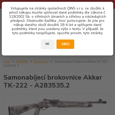
* Provozní doba o prázdninách - Dovolená 2026 info zde: .:klik:.*
Vstupujete na stránky společnosti QINS s.r.o. se zbožím, k
jehož nákupu musíte splňovat dané podmínky dle zákona č.
0
ks
CZK
119/2002 Sb. o střelných zbraních a střelivu a následujících
za
0,00 Kč
předpisů. Stisknutím tlačítka „Ano“ potvrzujete, že jste pro
nákup daného zboží dosáhli 18-ti let a splňujete dané
podmínky, které jsou uvedeny výše v textu. V případě, že
Menu
tyto podmínky nesplňujete, opusťte prosím, tyto stránky.
ANO
NE
Hledat
Úvod
ZBRANĚ
Brokovnice
Samonabíjecí brokovnice Akkar TK-222 -
A283535.2
Samonabíjecí brokovnice Akkar
TK-222 - A283535.2