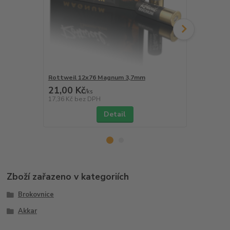
Rottweil 12x76 Magnum 3,7mm
Rottweil 1
21,00 Kč
41,00 Kč
/
ks
17,36 Kč
bez DPH
33,88 Kč
bez
Detail
Zboží zařazeno v kategoriích
Brokovnice
Akkar