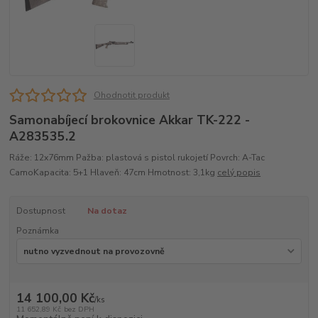
Ohodnotit produkt
Samonabíjecí brokovnice Akkar TK-222 -
A283535.2
Ráže: 12x76mm Pažba: plastová s pistol rukojetí Povrch: A-Tac
CamoKapacita: 5+1 Hlaveň: 47cm Hmotnost: 3,1kg
celý popis
Dostupnost
Na dotaz
Poznámka
14 100,00 Kč
/
ks
11 652,89 Kč
bez DPH