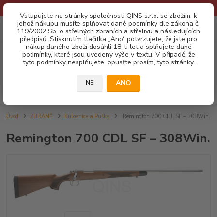
* Provozní doba o prázdninách - Dovolená 2026 info zde: .:klik:.*
Vstupujete na stránky společnosti QINS s.r.o. se zbožím, k
jehož nákupu musíte splňovat dané podmínky dle zákona č.
0
ks
CZK
119/2002 Sb. o střelných zbraních a střelivu a následujících
za
0,00 Kč
předpisů. Stisknutím tlačítka „Ano“ potvrzujete, že jste pro
nákup daného zboží dosáhli 18-ti let a splňujete dané
podmínky, které jsou uvedeny výše v textu. V případě, že
Menu
tyto podmínky nesplňujete, opusťte prosím, tyto stránky.
ANO
NE
Hledat
Úvod
ZBRANĚ
Kulovnice a Pušky
Remington 700 CDL SF – 308Win.
Remington 700 CDL SF – 308Win.