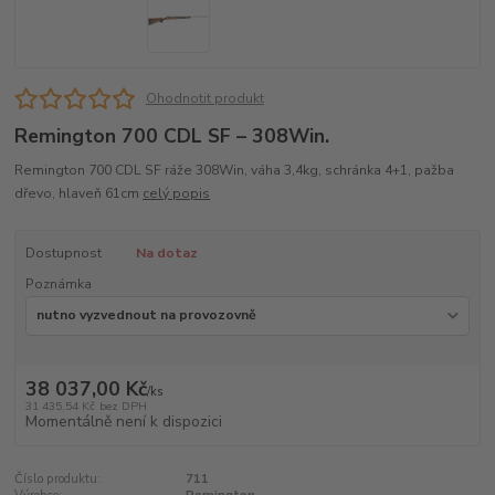
Ohodnotit produkt
Remington 700 CDL SF – 308Win.
Remington 700 CDL SF ráže 308Win, váha 3,4kg, schránka 4+1, pažba
dřevo, hlaveň 61cm
celý popis
Dostupnost
Na dotaz
Poznámka
38 037,00 Kč
/
ks
31 435,54 Kč
bez DPH
Momentálně není k dispozici
Číslo produktu:
711