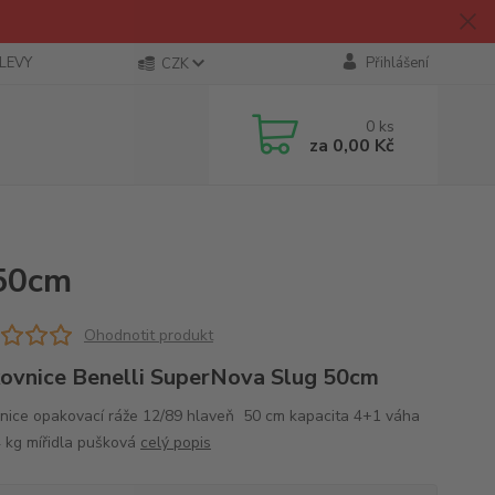
SLEVY
Přihlášení
CZK
0
ks
za
0,00 Kč
 50cm
Ohodnotit produkt
ovnice Benelli SuperNova Slug 50cm
nice opakovací ráže 12/89 hlaveň 50 cm kapacita 4+1 váha
4 kg mířidla pušková
celý popis