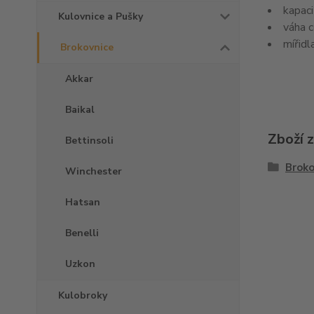
kapac
Kulovnice a Pušky
váha c
mířidl
Brokovnice
Akkar
Baikal
Zboží 
Bettinsoli
Broko
Winchester
Hatsan
Benelli
Uzkon
Kulobroky