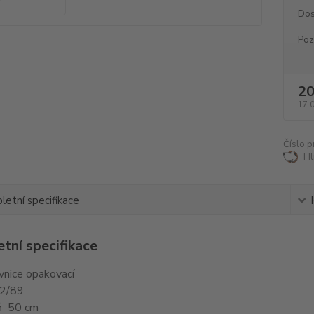
Dos
Po
20
17 
Číslo p
Hl
etní specifikace
tní specifikace
vnice opakovací
12/89
ň 50 cm