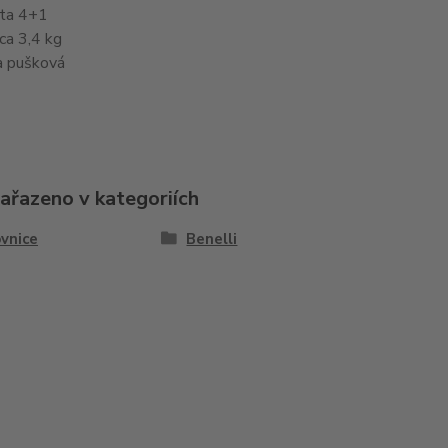
ita 4+1
ca 3,4 kg
a pušková
zařazeno v kategoriích
vnice
Benelli