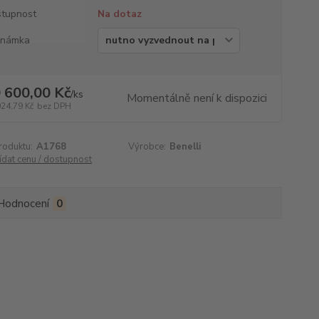
tupnost
Na dotaz
známka
 600,00 Kč
/
ks
Momentálně není k dispozici
024,79 Kč
bez DPH
roduktu:
A1768
Výrobce:
Benelli
ídat cenu / dostupnost
Hodnocení
0