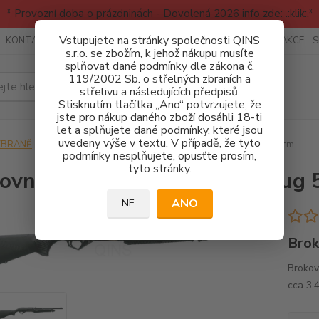
* Provozní doba o prázdninách - Dovolená 2026 info zde: .:klik:.*
Vstupujete na stránky společnosti QINS
KONTAKTY
RECENZE - INFO
SPORTOVNÍ AKCE
AKCE - 
s.r.o. se zbožím, k jehož nákupu musíte
splňovat dané podmínky dle zákona č.
119/2002 Sb. o střelných zbraních a
Hledat
střelivu a následujících předpisů.
Stisknutím tlačítka „Ano“ potvrzujete, že
jste pro nákup daného zboží dosáhli 18-ti
let a splňujete dané podmínky, které jsou
uvedeny výše v textu. V případě, že tyto
ZBRANĚ
Brokovnice
Brokovnice Benelli SuperNova Slug 50cm
podmínky nesplňujete, opusťte prosím,
tyto stránky.
ovnice Benelli SuperNova Slug
ANO
NE
Brok
Brokov
cca 3,