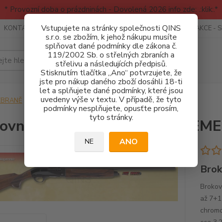
* Provozní doba o prázdninách - Dovolená 2026 info zde: .:klik:.*
Vstupujete na stránky společnosti QINS
KONTAKTY
RECENZE - INFO
SPORTOVNÍ AKCE
AKCE - 
s.r.o. se zbožím, k jehož nákupu musíte
splňovat dané podmínky dle zákona č.
119/2002 Sb. o střelných zbraních a
Hledat
střelivu a následujících předpisů.
Stisknutím tlačítka „Ano“ potvrzujete, že
jste pro nákup daného zboží dosáhli 18-ti
let a splňujete dané podmínky, které jsou
uvedeny výše v textu. V případě, že tyto
ZBRANĚ
Brokovnice
Brokovnice Hatsan Escort SUPREME
podmínky nesplňujete, opusťte prosím,
tyto stránky.
ovnice Hatsan Escort SUPREME
ANO
NE
Brok
Brokov
až 7+1
chromo