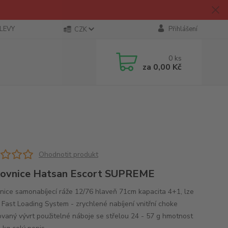
SLEVY
Přihlášení
CZK
0
ks
za
0,00 Kč
Ohodnotit produkt
ovnice Hatsan Escort SUPREME
nice samonabíjecí ráže 12/76 hlaveň 71cm kapacita 4+1, lze
 Fast Loading System - zrychlené nabíjení vnitřní choke
vaný vývrt použitelné náboje se střelou 24 - 57 g hmotnost