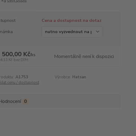
2 kg
celý popis
tupnost
Cena a dostupnost na dotaz
známka
 500,00 Kč
/
ks
Momentálně není k dispozici
04,13 Kč
bez DPH
roduktu:
A1753
Výrobce:
Hatsan
ídat cenu / dostupnost
Hodnocení
0