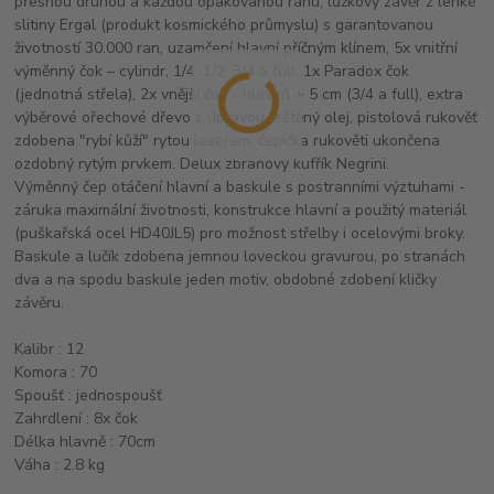
přesnou druhou a každou opakovanou ránu, lůžkový závěr z lehké
slitiny Ergal (produkt kosmického průmyslu) s garantovanou
životností 30.000 ran, uzamčení hlavní příčným klínem, 5x vnitřní
výměnný čok – cylindr, 1/4, 1/2, 3/4 a full, 1x Paradox čok
(jednotná střela), 2x vnější čok - hlaveň + 5 cm (3/4 a full), extra
výběrové ořechové dřevo s úpravou leštěný olej, pistolová rukověť
zdobena "rybí kůží" rytou laserem, čepička rukověti ukončena
ozdobný rytým prvkem. Delux zbraňový kufřík Negrini.
Výměnný čep otáčení hlavní a baskule s postranními výztuhami -
záruka maximální životnosti, konstrukce hlavní a použitý materiál
(puškařská ocel HD40JL5) pro možnost střelby i ocelovými broky.
Baskule a lučík zdobena jemnou loveckou gravurou, po stranách
dva a na spodu baskule jeden motiv, obdobné zdobení kličky
závěru.
Kalibr : 12
Komora : 70
Spoušť : jednospoušť
Zahrdlení : 8x čok
Délka hlavně : 70cm
Váha : 2.8 kg