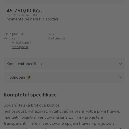
45 750,00 Kč
/
ks
37 809,92 Kč
bez DPH
Momentálně není k dispozici
Číslo produktu:
737
Výrobce:
Bettinsoli
Hlídat cenu /
dostupnost
Kompletní specifikace
Hodnocení
0
Kompletní specifikace
luxusní italská broková kozlice
jednospoušť, vyhazovač, vytahovač na přání, volba první hlavně,
manuelní pojistka, ventilovaná šína 13 mm - pro jisté a
transparentní míření, ventilované spojení hlavní - pro jistou a