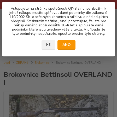
* Provozní doba o prázdninách - Dovolená 2026 info zde: .:klik:.*
Vstupujete na stránky společnosti QINS s.r.o. se zbožím, k
jehož nákupu musíte splňovat dané podmínky dle zákona č.
0
ks
CZK
119/2002 Sb. o střelných zbraních a střelivu a následujících
za
0,00 Kč
předpisů. Stisknutím tlačítka „Ano“ potvrzujete, že jste pro
nákup daného zboží dosáhli 18-ti let a splňujete dané
podmínky, které jsou uvedeny výše v textu. V případě, že
Menu
tyto podmínky nesplňujete, opusťte prosím, tyto stránky.
ANO
NE
Hledat
Úvod
ZBRANĚ
Brokovnice
Brokovnice Bettinsoli OVERLAND I
Brokovnice Bettinsoli OVERLAND
I