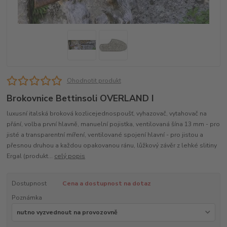
Ohodnotit produkt
Brokovnice Bettinsoli OVERLAND I
luxusní italská broková kozlicejednospoušť, vyhazovač, vytahovač na
přání, volba první hlavně, manuelní pojistka, ventilovaná šína 13 mm - pro
jisté a transparentní míření, ventilované spojení hlavní - pro jistou a
přesnou druhou a každou opakovanou ránu, lůžkový závěr z lehké slitiny
Ergal (produkt...
celý popis
Dostupnost
Cena a dostupnost na dotaz
Poznámka