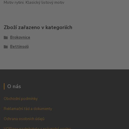
Motiv rytini: Klasický listový motiv
Zboží zařazeno v kategoriích
Brokovnice
Bettinsoli
O nás
Obchodní podmínky
Reklamační řád a dokumenty
Ochrana osobních údajů
VOP pro podnikatele a právnické osoby