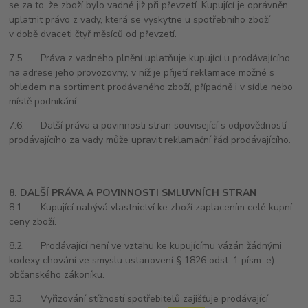
se za to, že zboží bylo vadné již při převzetí. Kupující je oprávněn
uplatnit právo z vady, která se vyskytne u spotřebního zboží
v době dvaceti čtyř měsíců od převzetí.
7.5. Práva z vadného plnění uplatňuje kupující u prodávajícího
na adrese jeho provozovny, v níž je přijetí reklamace možné s
ohledem na sortiment prodávaného zboží, případně i v sídle nebo
místě podnikání.
7.6. Další práva a povinnosti stran související s odpovědností
prodávajícího za vady může upravit reklamační řád prodávajícího.
8. DALŠÍ PRÁVA A POVINNOSTI SMLUVNÍCH STRAN
8.1. Kupující nabývá vlastnictví ke zboží zaplacením celé kupní
ceny zboží.
8.2. Prodávající není ve vztahu ke kupujícímu vázán žádnými
kodexy chování ve smyslu ustanovení § 1826 odst. 1 písm. e)
občanského zákoníku.
8.3. Vyřizování stížností spotřebitelů zajišťuje prodávající