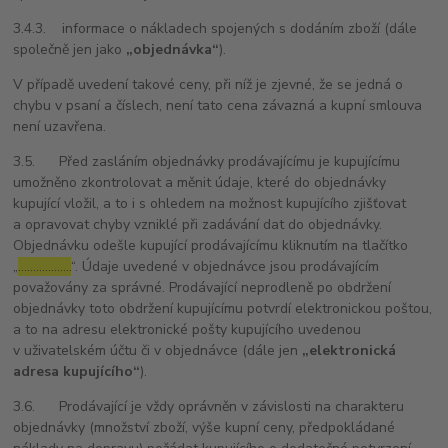
3.4.3. informace o nákladech spojených s dodáním zboží (dále
společně jen jako
„objednávka“
).
V případě uvedení takové ceny, při níž je zjevné, že se jedná o
chybu v psaní a číslech, není tato cena závazná a kupní smlouva
není uzavřena.
3.5. Před zasláním objednávky prodávajícímu je kupujícímu
umožněno zkontrolovat a měnit údaje, které do objednávky
kupující vložil, a to i s ohledem na možnost kupujícího zjišťovat
a opravovat chyby vzniklé při zadávání dat do objednávky.
Objednávku odešle kupující prodávajícímu kliknutím na tlačítko
„
………………
“. Údaje uvedené v objednávce jsou prodávajícím
považovány za správné. Prodávající neprodleně po obdržení
objednávky toto obdržení kupujícímu potvrdí elektronickou poštou,
a to na adresu elektronické pošty kupujícího uvedenou
v uživatelském účtu či v objednávce (dále jen
„elektronická
adresa kupujícího“
).
3.6. Prodávající je vždy oprávněn v závislosti na charakteru
objednávky (množství zboží, výše kupní ceny, předpokládané