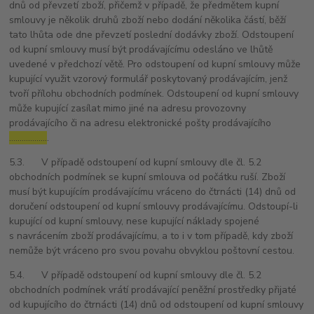
dnů od převzetí zboží, přičemž v případě, že předmětem kupní
smlouvy je několik druhů zboží nebo dodání několika částí, běží
tato lhůta ode dne převzetí poslední dodávky zboží. Odstoupení
od kupní smlouvy musí být prodávajícímu odesláno ve lhůtě
uvedené v předchozí větě. Pro odstoupení od kupní smlouvy může
kupující využit vzorový formulář poskytovaný prodávajícím, jenž
tvoří přílohu obchodních podmínek. Odstoupení od kupní smlouvy
může kupující zasílat mimo jiné na adresu provozovny
prodávajícího či na adresu elektronické pošty prodávajícího
………………
.
5.3. V případě odstoupení od kupní smlouvy dle čl. 5.2
obchodních podmínek se kupní smlouva od počátku ruší. Zboží
musí být kupujícím prodávajícímu vráceno do čtrnácti (14) dnů od
doručení odstoupení od kupní smlouvy prodávajícímu. Odstoupí-li
kupující od kupní smlouvy, nese kupující náklady spojené
s navrácením zboží prodávajícímu, a to i v tom případě, kdy zboží
nemůže být vráceno pro svou povahu obvyklou poštovní cestou.
5.4. V případě odstoupení od kupní smlouvy dle čl. 5.2
obchodních podmínek vrátí prodávající peněžní prostředky přijaté
od kupujícího do čtrnácti (14) dnů od odstoupení od kupní smlouvy