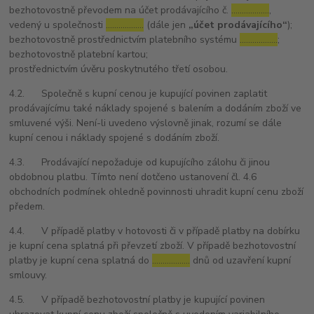
bezhotovostně převodem na účet prodávajícího č.
………………
,
vedený u společnosti
………………
(dále jen
„účet prodávajícího“
);
bezhotovostně prostřednictvím platebního systému
………………
;
bezhotovostně platební kartou;
prostřednictvím úvěru poskytnutého třetí osobou.
4.2. Společně s kupní cenou je kupující povinen zaplatit
prodávajícímu také náklady spojené s balením a dodáním zboží ve
smluvené výši. Není-li uvedeno výslovně jinak, rozumí se dále
kupní cenou i náklady spojené s dodáním zboží.
4.3. Prodávající nepožaduje od kupujícího zálohu či jinou
obdobnou platbu. Tímto není dotčeno ustanovení čl. 4.6
obchodních podmínek ohledně povinnosti uhradit kupní cenu zboží
předem.
4.4. V případě platby v hotovosti či v případě platby na dobírku
je kupní cena splatná při převzetí zboží. V případě bezhotovostní
platby je kupní cena splatná do
………………
dnů od uzavření kupní
smlouvy.
4.5. V případě bezhotovostní platby je kupující povinen