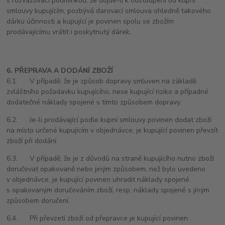
s rozvazovací podmínkou, že dojde-li k odstoupení od kupní
smlouvy kupujícím, pozbývá darovací smlouva ohledně takového
dárku účinnosti a kupující je povinen spolu se zbožím
prodávajícímu vrátit i poskytnutý dárek.
6. PŘEPRAVA A DODÁNÍ ZBOŽÍ
6.1. V případě, že je způsob dopravy smluven na základě
zvláštního požadavku kupujícího, nese kupující riziko a případné
dodatečné náklady spojené s tímto způsobem dopravy.
6.2. Je-li prodávající podle kupní smlouvy povinen dodat zboží
na místo určené kupujícím v objednávce, je kupující povinen převzít
zboží při dodání.
6.3. V případě, že je z důvodů na straně kupujícího nutno zboží
doručovat opakovaně nebo jiným způsobem, než bylo uvedeno
v objednávce, je kupující povinen uhradit náklady spojené
s opakovaným doručováním zboží, resp. náklady spojené s jiným
způsobem doručení.
6.4. Při převzetí zboží od přepravce je kupující povinen