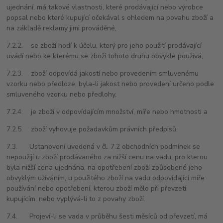
ujednání, má takové vlastnosti, které prodávající nebo výrobce
popsal nebo které kupující očekával s ohledem na povahu zboží a
na základě reklamy jimi prováděné,
7.2.2. se zboží hodí k účelu, který pro jeho použití prodávající
uvádí nebo ke kterému se zboží tohoto druhu obvykle používá,
7.2.3. zboží odpovídá jakostí nebo provedením smluvenému
vzorku nebo předloze, byla-li jakost nebo provedení určeno podle
smluveného vzorku nebo předlohy,
7.2.4. je zboží v odpovídajícím množství, míře nebo hmotnosti a
7.2.5. zboží vyhovuje požadavkům právních předpisů.
7.3. Ustanovení uvedená v čl. 7.2 obchodních podmínek se
nepoužijí u zboží prodávaného za nižší cenu na vadu, pro kterou
byla nižší cena ujednána, na opotřebení zboží způsobené jeho
obvyklým užíváním, u použitého zboží na vadu odpovídající míře
používání nebo opotřebení, kterou zboží mělo při převzetí
kupujícím, nebo vyplývá-li to z povahy zboží.
7.4. Projeví-li se vada v průběhu šesti měsíců od převzetí, má