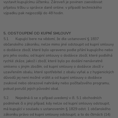
vystavit kupujícímu účtenku. Zároveň je povinen zaevidovat
přijatou tržbu u správce daně online; v případě technického
výpadku pak nejpozději do 48 hodin.
5. ODSTOUPENÍ OD KUPNÍ SMLOUVY
5.1. Kupující bere na vědomí, že dle ustanovení § 1837
občanského zákoníku, nelze mimo jiné odstoupit od kupní smlouvy
o dodávce zboží, které bylo upraveno podle přání kupujícího nebo
pro jeho osobu, od kupní smlouvy o dodávce zboží, které podléhá
rychlé zkáze, jakož i zboží, které bylo po dodání nenávratně
smíseno s jiným zbožím, od kupní smlouvy o dodávce zboží v
uzavřeném obalu, které spotřebitel z obalu vyňal a z hygienických
důvodů jej není možné vrátit a od kupní smlouvy o dodávce
zvukové nebo obrazové nahrávky nebo počítačového programu,
pokud porušil jejich původní obal.
5.2. Nejedná-li se o případ uvedený v čl. 5.1 obchodních
podmínek či o jiný případ, kdy nelze od kupní smlouvy odstoupit,
má kupující v souladu s ustanovením § 1829 odst. 1 občanského
zákoníku právo od kupní smlouvy odstoupit, a to do čtrnácti (14)