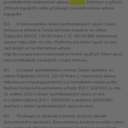
prostřednictvím elektronické adresy
………………
. Informaci o vyřízení
stížnosti kupujícího zašle prodávající na elektronickou adresu
kupujícího.
8.4. K mimosoudnímu řešení spotřebitelských sporů z kupní
smlouvy je příslušná Česká obchodní inspekce, se sídlem
Štěpánská 567/15, 120 00 Praha 2, IČ: 000 20 869, internetová
adresa: https://adr.coi.cz/cs. Platformu pro řešení sporů on-line
nacházející se na internetové adrese
http://ec.europa.eu/consumers/odr je možné využít při řešení sporů
mezi prodávajícím a kupujícím z kupní smlouvy.
8.5. Evropské spotřebitelské centrum Česká republika, se
sídlem Štěpánská 567/15, 120 00 Praha 2, internetová adresa:
http://www.evropskyspotrebitel.cz je kontaktním místem podle
Nařízení Evropského parlamentu a Rady (EU) č. 524/2013 ze dne
21. května 2013 o řešení spotřebitelských sporů on-line
a o změně nařízení (ES) č. 2006/2004 a směrnice 2009/22/ES
(nařízení o řešení spotřebitelských sporů on-line).
8.6. Prodávající je oprávněn k prodeji zboží na základě
živnostenského oprávnění. Živnostenskou kontrolu provádí v rámci