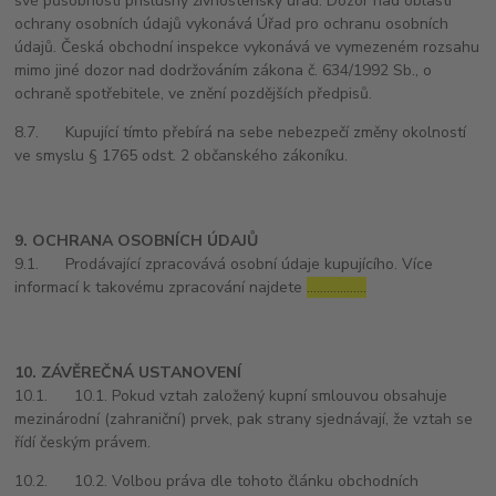
své působnosti příslušný živnostenský úřad. Dozor nad oblastí
ochrany osobních údajů vykonává Úřad pro ochranu osobních
údajů. Česká obchodní inspekce vykonává ve vymezeném rozsahu
mimo jiné dozor nad dodržováním zákona č. 634/1992 Sb., o
ochraně spotřebitele, ve znění pozdějších předpisů.
8.7. Kupující tímto přebírá na sebe nebezpečí změny okolností
ve smyslu § 1765 odst. 2 občanského zákoníku.
9. OCHRANA OSOBNÍCH ÚDAJŮ
9.1. Prodávající zpracovává osobní údaje kupujícího. Více
informací k takovému zpracování najdete
………………
10. ZÁVĚREČNÁ USTANOVENÍ
10.1. 10.1. Pokud vztah založený kupní smlouvou obsahuje
mezinárodní (zahraniční) prvek, pak strany sjednávají, že vztah se
řídí českým právem.
10.2. 10.2. Volbou práva dle tohoto článku obchodních