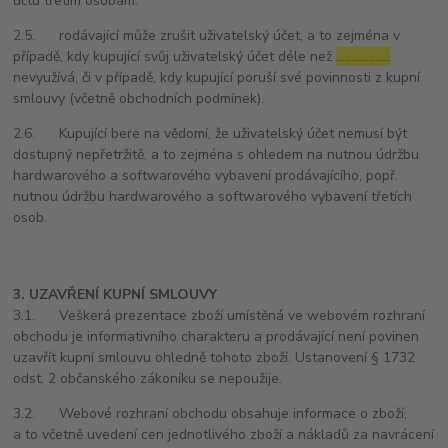
účtu třetím osobám.
2.5. rodávající může zrušit uživatelský účet, a to zejména v
případě, kdy kupující svůj uživatelský účet déle než
………………
nevyužívá, či v případě, kdy kupující poruší své povinnosti z kupní
smlouvy (včetně obchodních podmínek).
2.6. Kupující bere na vědomí, že uživatelský účet nemusí být
dostupný nepřetržitě, a to zejména s ohledem na nutnou údržbu
hardwarového a softwarového vybavení prodávajícího, popř.
nutnou údržbu hardwarového a softwarového vybavení třetích
osob.
3. UZAVŘENÍ KUPNÍ SMLOUVY
3.1. Veškerá prezentace zboží umístěná ve webovém rozhraní
obchodu je informativního charakteru a prodávající není povinen
uzavřít kupní smlouvu ohledně tohoto zboží. Ustanovení § 1732
odst. 2 občanského zákoníku se nepoužije.
3.2. Webové rozhraní obchodu obsahuje informace o zboží,
a to včetně uvedení cen jednotlivého zboží a nákladů za navrácení