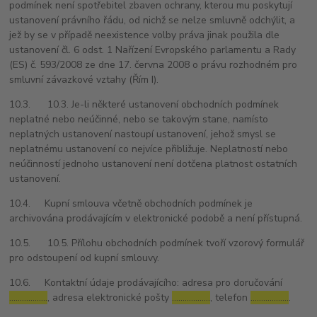
podmínek není spotřebitel zbaven ochrany, kterou mu poskytují
ustanovení právního řádu, od nichž se nelze smluvně odchýlit, a
jež by se v případě neexistence volby práva jinak použila dle
ustanovení čl. 6 odst. 1 Nařízení Evropského parlamentu a Rady
(ES) č. 593/2008 ze dne 17. června 2008 o právu rozhodném pro
smluvní závazkové vztahy (Řím I).
10.3. 10.3. Je-li některé ustanovení obchodních podmínek
neplatné nebo neúčinné, nebo se takovým stane, namísto
neplatných ustanovení nastoupí ustanovení, jehož smysl se
neplatnému ustanovení co nejvíce přibližuje. Neplatností nebo
neúčinností jednoho ustanovení není dotčena platnost ostatních
ustanovení.
10.4. Kupní smlouva včetně obchodních podmínek je
archivována prodávajícím v elektronické podobě a není přístupná.
10.5. 10.5. Přílohu obchodních podmínek tvoří vzorový formulář
pro odstoupení od kupní smlouvy.
10.6. Kontaktní údaje prodávajícího: adresa pro doručování
………………
, adresa elektronické pošty
………………
, telefon
………………
.