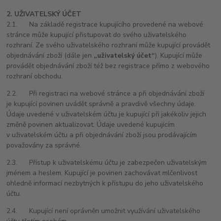
2. UŽIVATELSKÝ ÚČET
2.1. Na základě registrace kupujícího provedené na webové
stránce může kupující přistupovat do svého uživatelského
rozhraní. Ze svého uživatelského rozhraní může kupující provádět
objednávání zboží (dále jen
„uživatelský účet“
). Kupující může
provádět objednávání zboží též bez registrace přímo z webového
rozhraní obchodu.
2.2. Při registraci na webové stránce a při objednávání zboží
je kupující povinen uvádět správně a pravdivě všechny údaje.
Údaje uvedené v uživatelském účtu je kupující při jakékoliv jejich
změně povinen aktualizovat. Údaje uvedené kupujícím
v uživatelském účtu a při objednávání zboží jsou prodávajícím
považovány za správné.
2.3. Přístup k uživatelskému účtu je zabezpečen uživatelským
jménem a heslem. Kupující je povinen zachovávat mlčenlivost
ohledně informací nezbytných k přístupu do jeho uživatelského
účtu.
2.4. Kupující není oprávněn umožnit využívání uživatelského