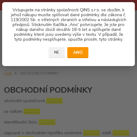
* Provozní doba o prázdninách - Dovolená 2026 info zde: .:klik:.*
Vstupujete na stránky společnosti QINS s.r.o. se zbožím, k
jehož nákupu musíte splňovat dané podmínky dle zákona č.
0
ks
CZK
119/2002 Sb. o střelných zbraních a střelivu a následujících
za
0,00 Kč
předpisů. Stisknutím tlačítka „Ano“ potvrzujete, že jste pro
nákup daného zboží dosáhli 18-ti let a splňujete dané
podmínky, které jsou uvedeny výše v textu. V případě, že
Menu
tyto podmínky nesplňujete, opusťte prosím, tyto stránky.
ANO
NE
Hledat
Úvod
OBCHODNÍ PODMÍNKY
OBCHODNÍ PODMÍNKY
obchodní společnosti
………………
se sídlem
………………
identifikační číslo:
………………
zapsané v obchodním rejstříku vedeném
………………
, oddíl
………………
,