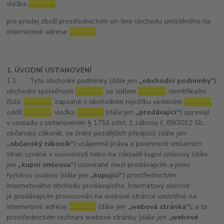
vložka
………………
pro prodej zboží prostřednictvím on-line obchodu umístěného na
internetové adrese
………………
1. ÚVODNÍ USTANOVENÍ
1.1. Tyto obchodní podmínky (dále jen
„obchodní podmínky“
)
obchodní společnosti
………………
, se sídlem
………………
, identifikační
číslo:
………………
, zapsané v obchodním rejstříku vedeném
………………
,
oddíl
………………
, vložka
………………
(dále jen
„prodávající“
) upravují
v souladu s ustanovením § 1751 odst. 1 zákona č. 89/2012 Sb.,
občanský zákoník, ve znění pozdějších předpisů (dále jen
„občanský zákoník“
) vzájemná práva a povinnosti smluvních
stran vzniklé v souvislosti nebo na základě kupní smlouvy (dále
jen
„kupní smlouva“
) uzavírané mezi prodávajícím a jinou
fyzickou osobou (dále jen
„kupující“
) prostřednictvím
internetového obchodu prodávajícího. Internetový obchod
je prodávajícím provozován na webové stránce umístěné na
internetové adrese
………………
(dále jen
„webová stránka“
), a to
prostřednictvím rozhraní webové stránky (dále jen
„webové