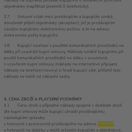
náklady na dopravu) požádat kupujícího o dodatečné potvrzení
objednávky (například písemně či telefonicky).
3.7. Smluvní vztah mezi prodávajícím a kupujícím vzniká
doručením přijetí objednávky (akceptací), jež je prodávajícím
zasláno kupujícímu elektronickou poštou, a to na adresu
elektronické pošty kupujícího.
3.8. Kupující souhlasí s použitím komunikačních prostředků na
dálku při uzavírání kupní smlouvy. Náklady vzniklé kupujícímu při
použití komunikačních prostředků na dálku v souvislosti
s uzavřením kupní smlouvy (náklady na internetové připojení,
náklady na telefonní hovory) si hradí kupující sám, přičemž tyto
náklady se neliší od základní sazby.
4. CENA ZBOŽÍ A PLATEBNÍ PODMÍNKY
4.1. Cenu zboží a případné náklady spojené s dodáním zboží
dle kupní smlouvy může kupující uhradit prodávajícímu
následujícími způsoby:
v hotovosti v provozovně prodávajícího na adrese
………………
;
v hotovosti na dobírku v místě určeném kupujícím v objednávce;