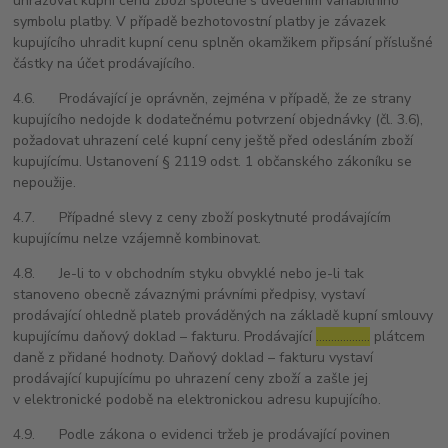
uhrazovat kupní cenu zboží společně s uvedením variabilního
symbolu platby. V případě bezhotovostní platby je závazek
kupujícího uhradit kupní cenu splněn okamžikem připsání příslušné
částky na účet prodávajícího.
4.6. Prodávající je oprávněn, zejména v případě, že ze strany
kupujícího nedojde k dodatečnému potvrzení objednávky (čl. 3.6),
požadovat uhrazení celé kupní ceny ještě před odesláním zboží
kupujícímu. Ustanovení § 2119 odst. 1 občanského zákoníku se
nepoužije.
4.7. Případné slevy z ceny zboží poskytnuté prodávajícím
kupujícímu nelze vzájemně kombinovat.
4.8. Je-li to v obchodním styku obvyklé nebo je-li tak
stanoveno obecně závaznými právními předpisy, vystaví
prodávající ohledně plateb prováděných na základě kupní smlouvy
kupujícímu daňový doklad – fakturu. Prodávající
………………
plátcem
daně z přidané hodnoty. Daňový doklad – fakturu vystaví
prodávající kupujícímu po uhrazení ceny zboží a zašle jej
v elektronické podobě na elektronickou adresu kupujícího.
4.9. Podle zákona o evidenci tržeb je prodávající povinen