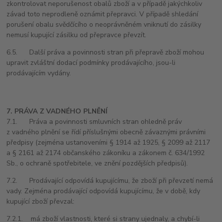
zkontrolovat neporušenost obalů zboží a v případě jakýchkoliv
závad toto neprodleně oznámit přepravci. V případě shledání
porušení obalu svědčícího o neoprávněném vniknutí do zásilky
nemusí kupující zásilku od přepravce převzít.
6.5. Další práva a povinnosti stran při přepravě zboží mohou
upravit zvláštní dodací podmínky prodávajícího, jsou-li
prodávajícím vydány.
7. PRÁVA Z VADNÉHO PLNĚNÍ
7.1. Práva a povinnosti smluvních stran ohledně práv
z vadného plnění se řídí příslušnými obecně závaznými právními
předpisy (zejména ustanoveními § 1914 až 1925, § 2099 až 2117
a § 2161 až 2174 občanského zákoníku a zákonem č. 634/1992
Sb., o ochraně spotřebitele, ve znění pozdějších předpisů).
7.2. Prodávající odpovídá kupujícímu, že zboží při převzetí nemá
vady. Zejména prodávající odpovídá kupujícímu, že v době, kdy
kupující zboží převzal:
7.2.1. má zboží vlastnosti, které si strany ujednaly, a chybí-li