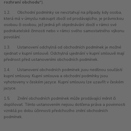
rozhraní obchodu“
).
1.2. Obchodní podmínky se nevztahují na případy, kdy osoba,
která má v úmyslu nakoupit zboží od prodávajícího, je právnickou
osobou či osobou, jež jedná při objednávání zboží v rámci své
podnikatelské činnosti nebo v rámci svého samostatného výkonu
povolání.
1.3. Ustanovení odchylná od obchodních podmínek je možné
sjednat v kupní smlouvě. Odchylná ujednání v kupní smlouvě mají
přednost před ustanoveními obchodních podmínek.
1.4. Ustanovení obchodních podmínek jsou nedílnou součástí
kupní smlouvy. Kupní smlouva a obchodní podmínky jsou
vyhotoveny v českém jazyce. Kupní smlouvu lze uzavřít v českém
jazyce.
1.5. Znění obchodních podmínek může prodávající měnit či
doplňovat. Tímto ustanovením nejsou dotčena práva a povinnosti
vzniklá po dobu účinnosti předchozího znění obchodních
podmínek.