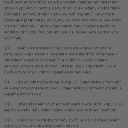
zboží, jestliže toto zboží ze své podstaty nemůže být navráceno
obvyklou poštovní cestou. Ceny zboží jsou uvedeny včetně daně
z přidané hodnoty a všech souvisejících poplatků. Ceny zboží
zůstávají v platnosti po dobu, kdy jsou zobrazovány ve webovém
rozhraní obchodu. Tímto ustanovením není omezena možnost
prodávajícího uzavřít kupní smlouvu za individuálně sjednaných
podmínek.
3.3. Webové rozhraní obchodu obsahuje také informace
o nákladech spojených s balením a dodáním zboží. Informace o
nákladech spojených s balením a dodáním zboží uvedené
ve webovém rozhraní obchodu platí pouze v případech, kdy je
zboží doručováno v rámci území České republiky.
3.4. Pro objednání zboží vyplní kupující objednávkový formulář
ve webovém rozhraní obchodu. Objednávkový formulář obsahuje
zejména informace o:
3.4.1. objednávaném zboží (objednávané zboží „vloží“ kupující do
elektronického nákupního košíku webového rozhraní obchodu),
3.4.2. způsobu úhrady kupní ceny zboží, údaje o požadovaném
způsobu doručení objednávaného zboží a