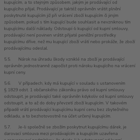
kupujícím, a to stejným způsobem, jakým je prodávající od
kupujícího přijal. Prodávající je taktéž oprávněn vrátit plnění
poskytnuté kupujícím již při vrácení zboží kupujícím či jiným
způsobem, pokud s tím kupující bude souhlasit a nevzniknou tím
kupujícímu další náklady. Odstoupí-li kupující od kupní smlouvy,
prodávající není povinen vrátit přijaté peněžní prostředky
kupujícímu dříve, než mu kupující zboží vrátí nebo prokáže, že zboží
prodávajícímu odeslal.
5.5. Nárok na úhradu škody vzniklé na zboží je prodávající
oprávněn jednostranně započíst proti nároku kupujícího na vrácení
kupní ceny.
5.6. V případech, kdy má kupující v souladu s ustanovením
§ 1829 odst. 1 občanského zákoníku právo od kupní smlouvy
odstoupit, je prodávající také oprávněn kdykoliv od kupní smlouvy
odstoupit, a to až do doby převzetí zboží kupujícím. V takovém
případě vrátí prodávající kupujícímu kupní cenu bez zbytečného
odkladu, a to bezhotovostně na účet určený kupujícím.
5.7. Je-li společně se zbožím poskytnut kupujícímu dárek, je
darovací smlouva mezi prodávajícím a kupujícím uzavřena