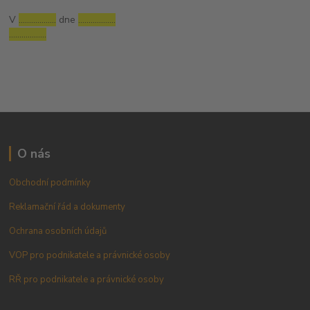
V
………………
dne
………………
………………
O nás
Obchodní podmínky
Reklamační řád a dokumenty
Ochrana osobních údajů
VOP pro podnikatele a právnické osoby
RŘ pro podnikatele a právnické osoby