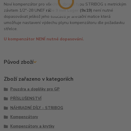
Noví kompenzátor pro všechny zbraně typu STRIBOG s metrickým
závitem 1/2"-28 UNEF
ráže 9 mm Luger (9x19)
není nutné
dopasovávat jelikož jeho součástí je aretační matice která
umožňuje nastavení výdechu plynu kompenzátoru dle požadavku
střelce.
U kompenzátor NENÍ nutné dopasování.
Původ zboží
Zboží zařazeno v kategoriích
Pouzdra a doplňky pro GP
PŘÍSLUŠENSTVÍ
NÁHRADNÍ DÍLY - STRIBOG
Kompenzátory
Kompenzátory a krytky