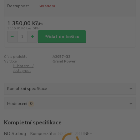
Dostupnost
Skladem
1 350,00 Kč
/
ks
1 115,70 Kč
bez DPH
Přidat do košíku
Číslo produktu:
A2057-G2
Výrobce:
Grand Power
Hlídat cenu /
dostupnost
Kompletní specifikace
Hodnocení
0
Kompletní specifikace
ND Stribog - Kompenzátor G2 1/2"-28 UNEF