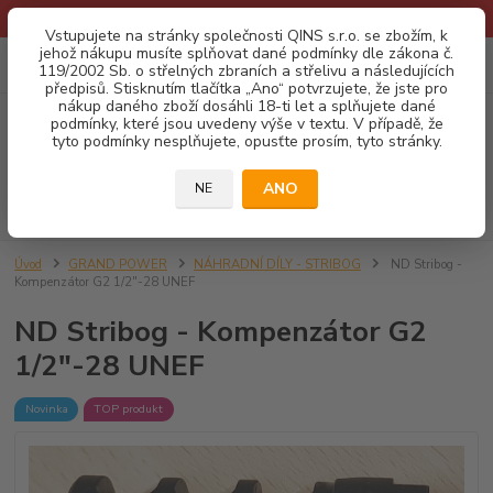
* Provozní doba o prázdninách - Dovolená 2026 info zde: .:klik:.*
Vstupujete na stránky společnosti QINS s.r.o. se zbožím, k
jehož nákupu musíte splňovat dané podmínky dle zákona č.
0
ks
CZK
119/2002 Sb. o střelných zbraních a střelivu a následujících
za
0,00 Kč
předpisů. Stisknutím tlačítka „Ano“ potvrzujete, že jste pro
nákup daného zboží dosáhli 18-ti let a splňujete dané
podmínky, které jsou uvedeny výše v textu. V případě, že
Menu
tyto podmínky nesplňujete, opusťte prosím, tyto stránky.
ANO
NE
Hledat
Úvod
GRAND POWER
NÁHRADNÍ DÍLY - STRIBOG
ND Stribog -
Kompenzátor G2 1/2"-28 UNEF
ND Stribog - Kompenzátor G2
1/2"-28 UNEF
Novinka
TOP produkt