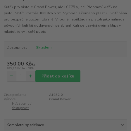
Kufřík pro pistole Grand Power, ale i CZ75 a jiné. Přepravní kufřík na
pistoli.Vnitřní rozměr 30x19x6,5 cm. Vyroben z černého plastu, uvnitř pěna
pro bezpečné uložení zbraně. Vhodné například na pistoli jako náhrada
původních kufříků dodávaných se zbraní. Kufr se uzavírá dvěma klipy v
rukojeti je vy...
celý popis
Dostupnost
Skladem
350,00 Kč
/
ks
289,26 Kč
bez DPH
Přidat do košíku
Číslo produktu:
A1932-X
Výrobce:
Grand Power
Hlídat cenu /
dostupnost
Kompletní specifikace