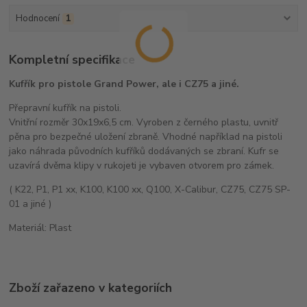
Hodnocení
1
Kompletní specifikace
Kufřík pro pistole Grand Power, ale i CZ75 a jiné.
Přepravní kufřík na pistoli.
Vnitřní rozměr 30x19x6,5 cm. Vyroben z černého plastu, uvnitř
pěna pro bezpečné uložení zbraně. Vhodné například na pistoli
jako náhrada původních kufříků dodávaných se zbraní. Kufr se
uzavírá dvěma klipy v rukojeti je vybaven otvorem pro zámek.
( K22, P1, P1 xx, K100, K100 xx, Q100, X-Calibur, CZ75, CZ75 SP-
01 a jiné )
Materiál: Plast
Zboží zařazeno v kategoriích