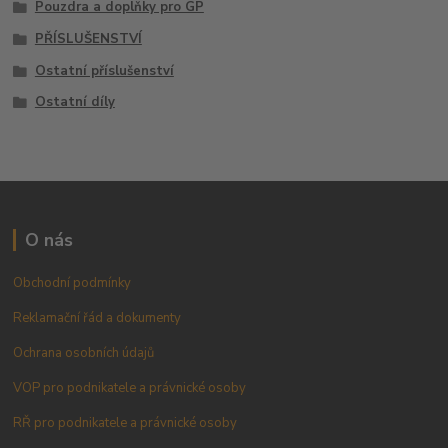
Pouzdra a doplňky pro GP
PŘÍSLUŠENSTVÍ
Ostatní příslušenství
Ostatní díly
O nás
Obchodní podmínky
Reklamační řád a dokumenty
Ochrana osobních údajů
VOP pro podnikatele a právnické osoby
RŘ pro podnikatele a právnické osoby