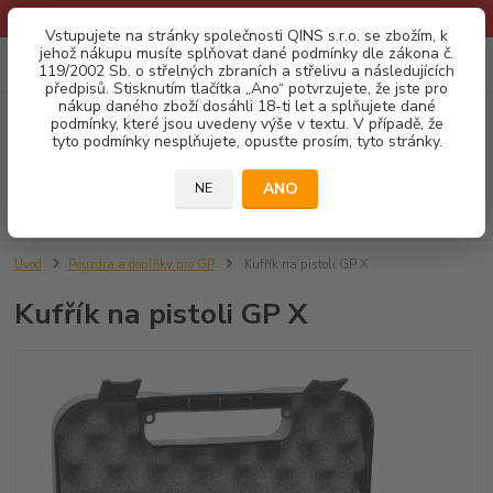
* Provozní doba o prázdninách - Dovolená 2026 info zde: .:klik:.*
Vstupujete na stránky společnosti QINS s.r.o. se zbožím, k
jehož nákupu musíte splňovat dané podmínky dle zákona č.
0
ks
CZK
119/2002 Sb. o střelných zbraních a střelivu a následujících
za
0,00 Kč
předpisů. Stisknutím tlačítka „Ano“ potvrzujete, že jste pro
nákup daného zboží dosáhli 18-ti let a splňujete dané
podmínky, které jsou uvedeny výše v textu. V případě, že
Menu
tyto podmínky nesplňujete, opusťte prosím, tyto stránky.
ANO
NE
Hledat
Úvod
Pouzdra a doplňky pro GP
Kufřík na pistoli GP X
Kufřík na pistoli GP X