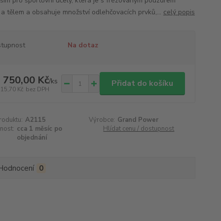
ším pro sportovní účely, která je s frézovaným pouzdrem
 a tělem a obsahuje množství odlehčovacích prvků,...
celý popis
tupnost
Na dotaz
 750,00 Kč
/
ks
Přidat do košíku
115,70 Kč
bez DPH
roduktu:
A2115
Výrobce:
Grand Power
nost:
cca 1 měsíc po
Hlídat cenu / dostupnost
objednání
Hodnocení
0