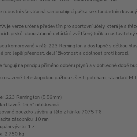
e robustní všestranná samonabíjecí puška se standartním kovan
EYA
je verze určená především pro sportovní účely, která je s f
cích prvků, oboustranné ovládání, zvětšený lučík a nastavitelný
ou komorované v ráži .223 Remington a dostupné s délkou hlavn
né pro lepší přesnost, delší životnost a odolnost proti korozi.
 fungují na principu přímého odběru plynů a v dohledné době bude
u osazené teleskopickou pažbou s šesti polohami, standard M-Lo
e: .223 Remington (5,56mm)
ka hlavně: 16,5" nitridovaná
zované pouzdro závěru a tělo z hliníku 7075 T6
acita zásobníku: 10 ran
upání vývrtu: 1:7
a: 2,750 kg