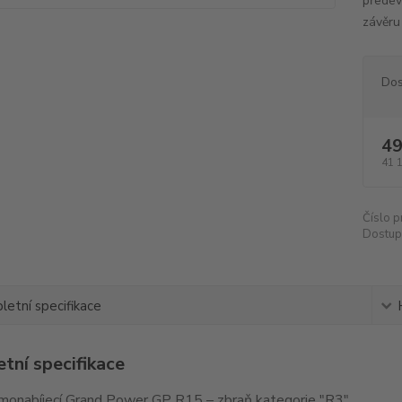
předev
závěru
Dos
49
41 
Číslo p
Dostup
etní specifikace
tní specifikace
monabíjecí Grand Power GP R15 – zbraň kategorie "R3"