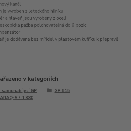
nový kanál
 je vyroben z leteckého hliníku
ěr a hlaveň jsou vyrobeny z oceli
eskopická pažba polohovatelná do 6 pozic
penzátor
aň je dodávaná bez mířidel v plastovém kufříku k přepravě
zařazeno v kategoriích
 samonabíjecí GP
GP R15
 ARAQ-S / R 380