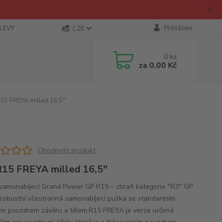
SLEVY
Přihlášení
CZK
0
ks
za
0,00 Kč
5 FREYA milled 16,5"
Ohodnotit produkt
15 FREYA milled 16,5"
samonabíjecí Grand Power GP R15 – zbraň kategorie "R3" GP
 robustní všestranná samonabíjecí puška se standartním
m pouzdrem závěru a tělem.R15 FREYA je verze určená