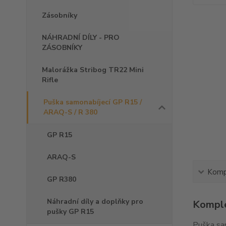
Zásobníky
NÁHRADNÍ DÍLY - PRO
ZÁSOBNÍKY
Malorážka Stribog TR22 Mini
Rifle
Puška samonabíjecí GP R15 /
ARAQ-S / R 380
GP R15
ARAQ-S
Kompl
GP R380
Náhradní díly a doplňky pro
Komple
pušky GP R15
Puška sa