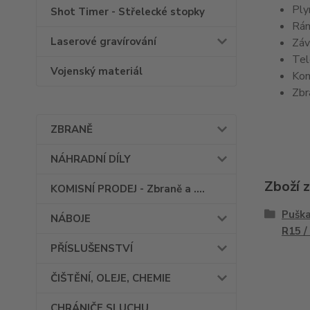
Ply
Shot Timer - Střelecké stopky
Rám
Laserové gravírování
Záv
Tel
Vojenský materiál
Kom
Zbr
ZBRANĚ
NÁHRADNÍ DÍLY
Zboží 
KOMISNÍ PRODEJ - Zbraně a ....
Puška
NÁBOJE
R15 /
PŘÍSLUŠENSTVÍ
ČIŠTĚNÍ, OLEJE, CHEMIE
CHRÁNIČE SLUCHU