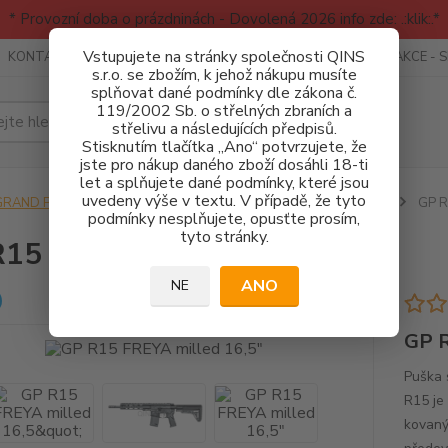
* Provozní doba o prázdninách - Dovolená 2026 info zde: .:klik:.*
Vstupujete na stránky společnosti QINS
KONTAKTY
RECENZE - INFO
SPORTOVNÍ AKCE
AKCE - 
s.r.o. se zbožím, k jehož nákupu musíte
splňovat dané podmínky dle zákona č.
119/2002 Sb. o střelných zbraních a
Hledat
střelivu a následujících předpisů.
Stisknutím tlačítka „Ano“ potvrzujete, že
jste pro nákup daného zboží dosáhli 18-ti
let a splňujete dané podmínky, které jsou
uvedeny výše v textu. V případě, že tyto
GRAND POWER
Puška samonabíjecí GP R15 / ARAQ-S / R 380
GP R1
podmínky nesplňujete, opusťte prosím,
tyto stránky.
15 FREYA milled 16,5"
ANO
NE
GP R
Puška 
R15 je
kovaný