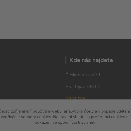
Kde nás najdete
Českobratrská 31
Prostějov 796 01
Mapa zde
čnost, zpříjemnění používání webu, analytické účely a v případě udělení
y využíváme soubory cookies. Nastavení vlastních preferencí cookies mů
odkazem ve spodní části stránek.