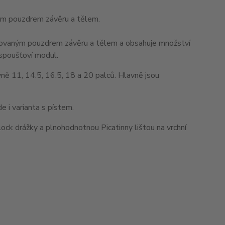
ým pouzdrem závěru a tělem.
rézovaným pouzdrem závěru a tělem a obsahuje množství
 spoušťoví modul.
ě 11, 14.5, 16.5, 18 a 20 palců. Hlavně jsou
 i varianta s pístem.
ck drážky a plnohodnotnou Picatinny lištou na vrchní