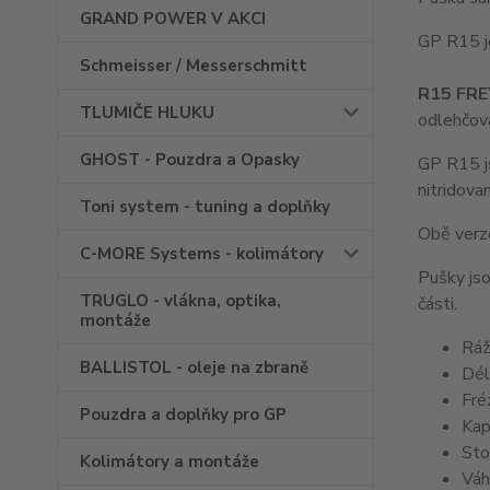
GRAND POWER V AKCI
GP R15 j
Schmeisser / Messerschmitt
R15 FR
TLUMIČE HLUKU
odlehčova
GHOST - Pouzdra a Opasky
GP R15 js
nitridova
Toni system - tuning a doplňky
Obě verze
C-MORE Systems - kolimátory
Pušky jso
TRUGLO - vlákna, optika,
části.
montáže
Ráž
BALLISTOL - oleje na zbraně
Dél
Fré
Pouzdra a doplňky pro GP
Kap
Sto
Kolimátory a montáže
Váh