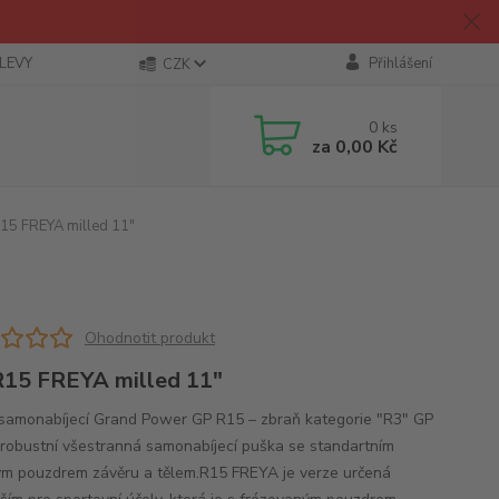
SLEVY
Přihlášení
CZK
0
ks
za
0,00 Kč
15 FREYA milled 11"
Ohodnotit produkt
15 FREYA milled 11"
samonabíjecí Grand Power GP R15 – zbraň kategorie "R3" GP
 robustní všestranná samonabíjecí puška se standartním
m pouzdrem závěru a tělem.R15 FREYA je verze určená