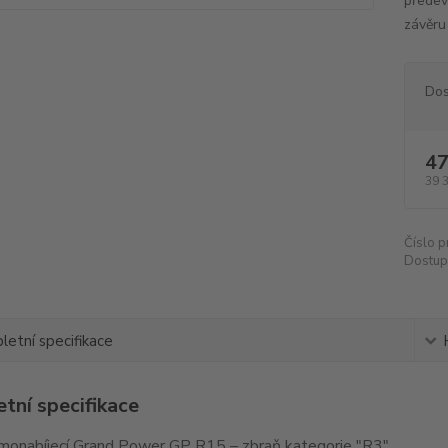
předev
závěru
Dos
47
39 
Číslo p
Dostup
etní specifikace
tní specifikace
monabíjecí Grand Power GP R15 – zbraň kategorie "R3"