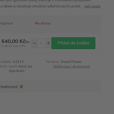
ším pro sportovní účely, která je s frézovaným pouzdrem
 a tělem a obsahuje množství odlehčovacích prvků,...
celý popis
tupnost
Na dotaz
 640,00 Kč
/
ks
Přidat do košíku
371,90 Kč
bez DPH
roduktu:
A2113
Výrobce:
Grand Power
nost:
cca 1 měsíc po
Hlídat cenu / dostupnost
objednání
Hodnocení
0