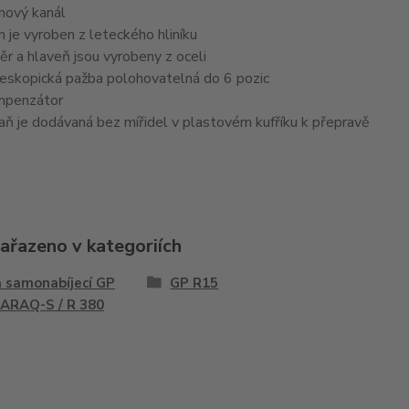
nový kanál
 je vyroben z leteckého hliníku
ěr a hlaveň jsou vyrobeny z oceli
eskopická pažba polohovatelná do 6 pozic
penzátor
aň je dodávaná bez mířidel v plastovém kufříku k přepravě
zařazeno v kategoriích
 samonabíjecí GP
GP R15
 ARAQ-S / R 380