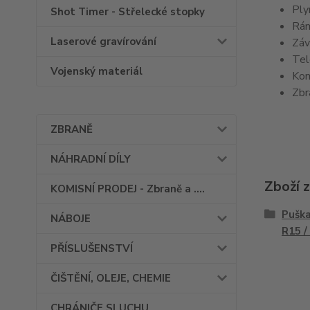
Ply
Shot Timer - Střelecké stopky
Rám
Laserové gravírování
Záv
Tel
Vojenský materiál
Kom
Zbr
ZBRANĚ
NÁHRADNÍ DÍLY
Zboží 
KOMISNÍ PRODEJ - Zbraně a ....
Puška
NÁBOJE
R15 /
PŘÍSLUŠENSTVÍ
ČIŠTĚNÍ, OLEJE, CHEMIE
CHRÁNIČE SLUCHU