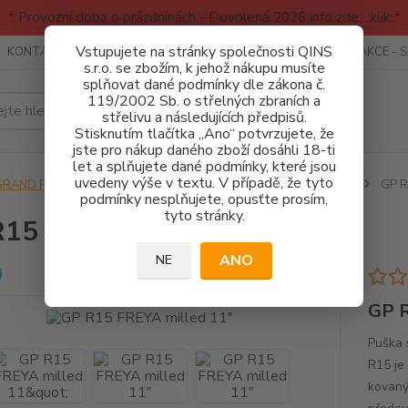
* Provozní doba o prázdninách - Dovolená 2026 info zde: .:klik:.*
Vstupujete na stránky společnosti QINS
KONTAKTY
RECENZE - INFO
SPORTOVNÍ AKCE
AKCE - 
s.r.o. se zbožím, k jehož nákupu musíte
splňovat dané podmínky dle zákona č.
119/2002 Sb. o střelných zbraních a
Hledat
střelivu a následujících předpisů.
Stisknutím tlačítka „Ano“ potvrzujete, že
jste pro nákup daného zboží dosáhli 18-ti
let a splňujete dané podmínky, které jsou
uvedeny výše v textu. V případě, že tyto
GRAND POWER
Puška samonabíjecí GP R15 / ARAQ-S / R 380
GP R
podmínky nesplňujete, opusťte prosím,
tyto stránky.
15 FREYA milled 11"
ANO
NE
GP R
Puška 
R15 je
kovaný