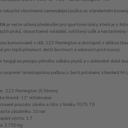
e robustní všestranná samonabíjecí puška se standartním kovan
EYA
je verze určená především pro sportovní účely, která je s f
cích prvků, oboustranné ovládání, zvětšený lučík a nastavitelný
ou komorované v ráži .223 Remington a dostupné s délkou hlavn
né pro lepší přesnost, delší životnost a odolnost proti korozi.
 fungují na principu přímého odběru plynů a v dohledné době bude
u osazené teleskopickou pažbou s šesti polohami, standard M-Lo
e: .223 Remington (5,56mm)
ka hlavně: 11" nitridovaná
zované pouzdro závěru a tělo z hliníku 7075 T6
acita zásobníku: 10 ran
upání vývrtu: 1:7
a: 2,750 kg