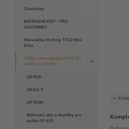
Zásobníky
NÁHRADNÍ DÍLY - PRO
ZÁSOBNÍKY
Malorážka Stribog TR22 Mini
Rifle
Puška samonabíjecí GP R15 /
ARAQ-S / R 380
GP R15
ARAQ-S
Kompl
GP R380
Náhradní díly a doplňky pro
Komple
pušky GP R15
Puška sa