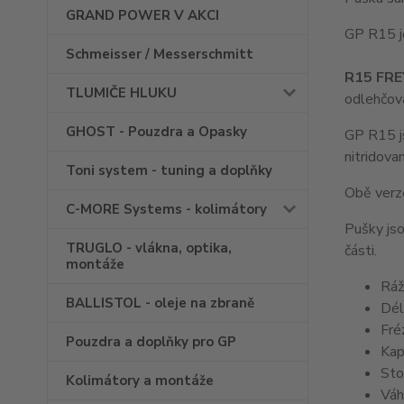
GRAND POWER V AKCI
GP R15 j
Schmeisser / Messerschmitt
R15 FR
TLUMIČE HLUKU
odlehčova
GHOST - Pouzdra a Opasky
GP R15 js
nitridova
Toni system - tuning a doplňky
Obě verze
C-MORE Systems - kolimátory
Pušky jso
TRUGLO - vlákna, optika,
části.
montáže
Ráž
BALLISTOL - oleje na zbraně
Dél
Fré
Pouzdra a doplňky pro GP
Kap
Sto
Kolimátory a montáže
Váh