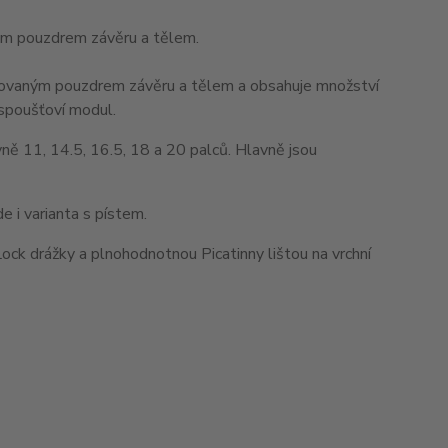
ým pouzdrem závěru a tělem.
rézovaným pouzdrem závěru a tělem a obsahuje množství
 spoušťoví modul.
ě 11, 14.5, 16.5, 18 a 20 palců. Hlavně jsou
 i varianta s pístem.
ck drážky a plnohodnotnou Picatinny lištou na vrchní