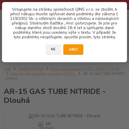
* Provozní doba o prázdninách - Dovolená 2026 info zde: .:klik:.*
Vstupujete na stránky společnosti QINS s.r.o. se zbožím, k
jehož nákupu musíte splňovat dané podmínky dle zákona č.
0
ks
CZK
119/2002 Sb. o střelných zbraních a střelivu a následujících
za
0,00 Kč
předpisů. Stisknutím tlačítka „Ano“ potvrzujete, že jste pro
nákup daného zboží dosáhli 18-ti let a splňujete dané
podmínky, které jsou uvedeny výše v textu. V případě, že
Menu
tyto podmínky nesplňujete, opusťte prosím, tyto stránky.
ANO
NE
Hledat
Úvod
GRAND POWER
Puška samonabíjecí GP R15 / ARAQ-S / R 380
Náhradní díly a doplňky pro pušky GP R15
AR-15 GAS TUBE NITRIDE
- Dlouhá
AR-15 GAS TUBE NITRIDE -
Dlouhá