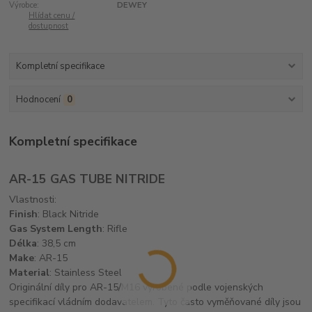
Výrobce:
DEWEY
Hlídat cenu /
dostupnost
Kompletní specifikace
Hodnocení
0
Kompletní specifikace
AR-15 GAS TUBE NITRIDE
Vlastnosti:
Finish
: Black Nitride
Gas System Length
: Rifle
Délka
: 38,5 cm
Make
: AR-15
Material
: Stainless Steel
Originální díly pro AR-15/M16 vyrobené podle vojenských
specifikací vládním dodavatelem. Tyto často vyměňované díly jsou