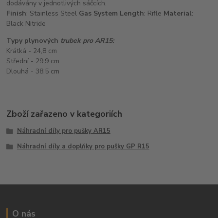
dodávány v jednotlivých sáčcích.
Finish
: Stainless Steel
Gas System Length
: Rifle
Material
:
Black Nitride
Typy plynových
trubek pro AR15:
Krátká - 24,8 cm
Střední - 29,9 cm
Dlouhá - 38,5 cm
Zboží zařazeno v kategoriích
Náhradní díly pro pušky AR15
Náhradní díly a doplňky pro pušky GP R15
O nás