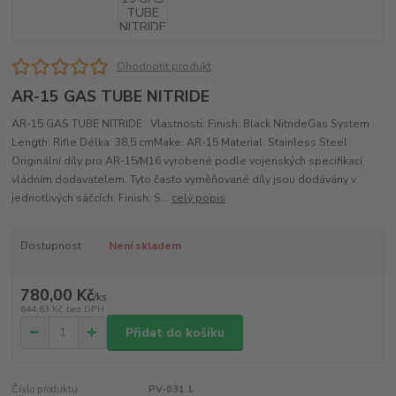
Ohodnotit produkt
AR-15 GAS TUBE NITRIDE
AR-15 GAS TUBE NITRIDE Vlastnosti: Finish: Black NitrideGas System
Length: Rifle Délka: 38,5 cmMake: AR-15 Material: Stainless Steel
Originální díly pro AR-15/M16 vyrobené podle vojenských specifikací
vládním dodavatelem. Tyto často vyměňované díly jsou dodávány v
jednotlivých sáčcích. Finish: S...
celý popis
Dostupnost
Není skladem
780,00 Kč
/
ks
644,63 Kč
bez DPH
Přidat do košíku
Číslo produktu:
PV-031.1