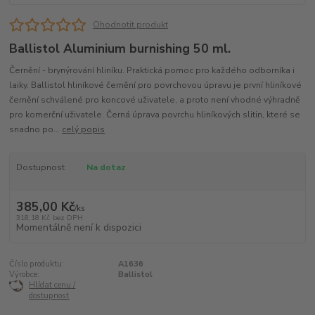
Ohodnotit produkt
Ballistol Aluminium burnishing 50 ml.
Černění - brynýrování hliníku. Praktická pomoc pro každého odborníka i
laiky. Ballistol hliníkové černění pro povrchovou úpravu je první hliníkové
černění schválené pro koncové uživatele, a proto není vhodné výhradně
pro komerční uživatele. Černá úprava povrchu hliníkových slitin, které se
snadno po...
celý popis
Dostupnost
Na dotaz
385,00 Kč
/
ks
318,18 Kč
bez DPH
Momentálně není k dispozici
Číslo produktu:
A1636
Výrobce:
Ballistol
Hlídat cenu /
dostupnost