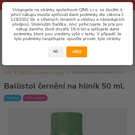
* Provozní doba o prázdninách - Dovolená 2026 info zde: .:klik:.*
Vstupujete na stránky společnosti QINS s.r.o. se zbožím, k
jehož nákupu musíte splňovat dané podmínky dle zákona č.
0
ks
CZK
119/2002 Sb. o střelných zbraních a střelivu a následujících
za
0,00 Kč
předpisů. Stisknutím tlačítka „Ano“ potvrzujete, že jste pro
nákup daného zboží dosáhli 18-ti let a splňujete dané
podmínky, které jsou uvedeny výše v textu. V případě, že
Menu
tyto podmínky nesplňujete, opusťte prosím, tyto stránky.
ANO
NE
Hledat
Úvod
BALLISTOL - oleje na zbraně
Ballistol černění na hliník 50 ml.
Ballistol černění na hliník 50 ml.
Novinka
TOP produkt