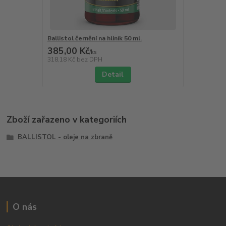
Ballistol černění na hliník 50 ml.
385,00 Kč
/
ks
318,18 Kč
bez DPH
Detail
Zboží zařazeno v kategoriích
BALLISTOL - oleje na zbraně
O nás