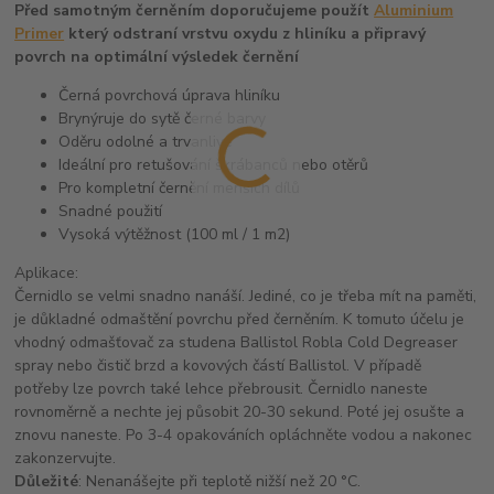
Před samotným černěním doporučujeme použít
Aluminium
Primer
který odstraní vrstvu oxydu z hliníku a připravý
povrch na optimální výsledek černění
Černá povrchová úprava hliníku
Brynýruje do sytě černé barvy
Oděru odolné a trvanlivé
Ideální pro retušování škrábanců nebo otěrů
Pro kompletní černění menších dílů
Snadné použití
Vysoká výtěžnost (100 ml / 1 m2)
Aplikace:
Černidlo se velmi snadno nanáší. Jediné, co je třeba mít na paměti,
je důkladné odmaštění povrchu před černěním. K tomuto účelu je
vhodný odmašťovač za studena Ballistol Robla Cold Degreaser
spray nebo čistič brzd a kovových částí Ballistol. V případě
potřeby lze povrch také lehce přebrousit. Černidlo naneste
rovnoměrně a nechte jej působit 20-30 sekund. Poté jej osušte a
znovu naneste. Po 3-4 opakováních opláchněte vodou a nakonec
zakonzervujte.
Důležité
: Nenanášejte při teplotě nižší než 20 °C.